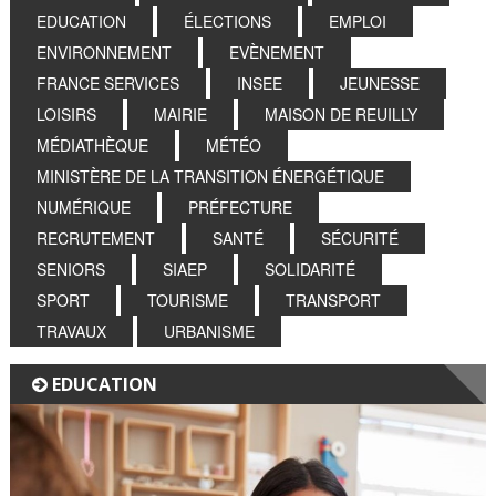
EDUCATION
ÉLECTIONS
EMPLOI
ENVIRONNEMENT
EVÈNEMENT
FRANCE SERVICES
INSEE
JEUNESSE
LOISIRS
MAIRIE
MAISON DE REUILLY
MÉDIATHÈQUE
MÉTÉO
MINISTÈRE DE LA TRANSITION ÉNERGÉTIQUE
NUMÉRIQUE
PRÉFECTURE
RECRUTEMENT
SANTÉ
SÉCURITÉ
SENIORS
SIAEP
SOLIDARITÉ
SPORT
TOURISME
TRANSPORT
TRAVAUX
URBANISME
EDUCATION