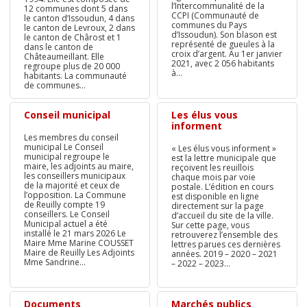
l‘Intercommunalité de la
12 communes dont 5 dans
CCPI (Communauté de
le canton d’Issoudun, 4 dans
communes du Pays
le canton de Levroux, 2 dans
d’Issoudun). Son blason est
le canton de Chârost et 1
représenté de gueules à la
dans le canton de
croix d’argent. Au 1er janvier
Châteaumeillant. Elle
2021, avec 2 056 habitants
regroupe plus de 20 000
à...
habitants. La communauté
de communes...
Conseil municipal
Les élus vous
informent
Les membres du conseil
municipal Le Conseil
« Les élus vous informent »
municipal regroupe le
est la lettre municipale que
maire, les adjoints au maire,
reçoivent les reuillois
les conseillers municipaux
chaque mois par voie
de la majorité et ceux de
postale. L’édition en cours
l’opposition. La Commune
est disponible en ligne
de Reuilly compte 19
directement sur la page
conseillers. Le Conseil
d’accueil du site de la ville.
Municipal actuel a été
Sur cette page, vous
installé le 21 mars 2026 Le
retrouverez l’ensemble des
Maire Mme Marine COUSSET
lettres parues ces dernières
Maire de Reuilly Les Adjoints
années. 2019 – 2020 – 2021
Mme Sandrine...
– 2022 – 2023...
Documents
Marchés publics