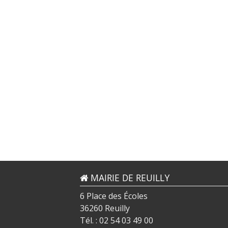
MAIRIE DE REUILLY
6 Place des Écoles
36260 Reuilly
Tél. : 02 54 03 49 00