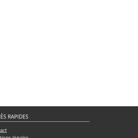
ÈS RAPIDES
act
ions légales