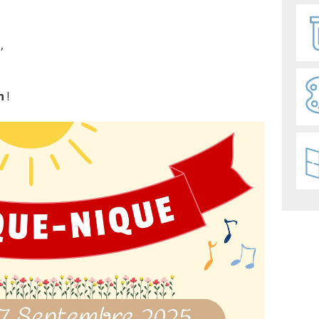
e
,
n
!