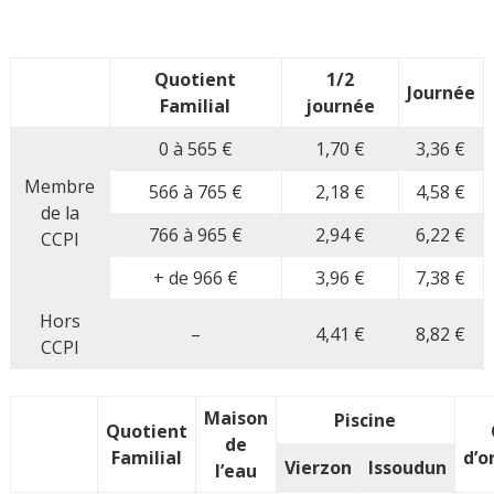
Quotient
1/2
Journée
Familial
journée
0 à 565 €
1,70 €
3,36 €
Membre
566 à 765 €
2,18 €
4,58 €
de la
766 à 965 €
2,94 €
6,22 €
CCPI
+ de 966 €
3,96 €
7,38 €
Hors
–
4,41 €
8,82 €
CCPI
Maison
Piscine
Quotient
de
Familial
d’o
Vierzon
Issoudun
l’eau