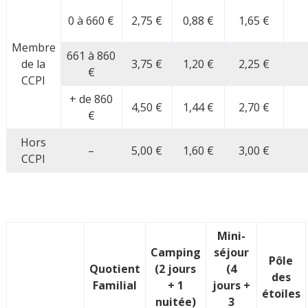
0 à 660 €
2,75 €
0,88 €
1,65 €
Membre
661 à 860
de la
3,75 €
1,20 €
2,25 €
€
CCPI
+ de 860
4,50 €
1,44 €
2,70 €
€
Hors
–
5,00 €
1,60 €
3,00 €
CCPI
Mini-
Camping
séjour
Pôle
Quotient
(2 jours
(4
des
Familial
+ 1
jours +
étoiles
nuitée)
3